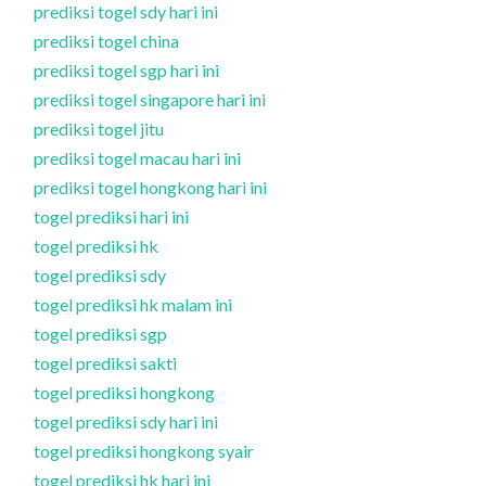
prediksi togel sdy hari ini
prediksi togel china
prediksi togel sgp hari ini
prediksi togel singapore hari ini
prediksi togel jitu
prediksi togel macau hari ini
prediksi togel hongkong hari ini
togel prediksi hari ini
togel prediksi hk
togel prediksi sdy
togel prediksi hk malam ini
togel prediksi sgp
togel prediksi sakti
togel prediksi hongkong
togel prediksi sdy hari ini
togel prediksi hongkong syair
togel prediksi hk hari ini