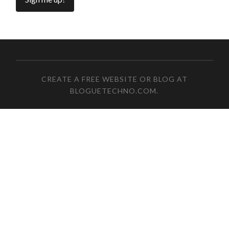
CREATE A FREE WEBSITE OR BLOG AT
BLOGUETECHNO.COM
.