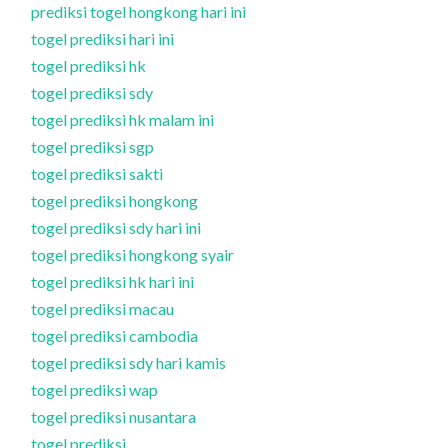
prediksi togel hongkong hari ini
togel prediksi hari ini
togel prediksi hk
togel prediksi sdy
togel prediksi hk malam ini
togel prediksi sgp
togel prediksi sakti
togel prediksi hongkong
togel prediksi sdy hari ini
togel prediksi hongkong syair
togel prediksi hk hari ini
togel prediksi macau
togel prediksi cambodia
togel prediksi sdy hari kamis
togel prediksi wap
togel prediksi nusantara
togel prediksi