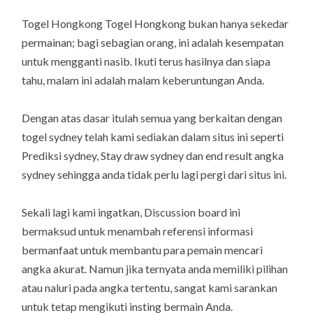
Togel Hongkong Togel Hongkong bukan hanya sekedar
permainan; bagi sebagian orang, ini adalah kesempatan
untuk mengganti nasib. Ikuti terus hasilnya dan siapa
tahu, malam ini adalah malam keberuntungan Anda.
Dengan atas dasar itulah semua yang berkaitan dengan
togel sydney telah kami sediakan dalam situs ini seperti
Prediksi sydney, Stay draw sydney dan end result angka
sydney sehingga anda tidak perlu lagi pergi dari situs ini.
Sekali lagi kami ingatkan, Discussion board ini
bermaksud untuk menambah referensi informasi
bermanfaat untuk membantu para pemain mencari
angka akurat. Namun jika ternyata anda memiliki pilihan
atau naluri pada angka tertentu, sangat kami sarankan
untuk tetap mengikuti insting bermain Anda.