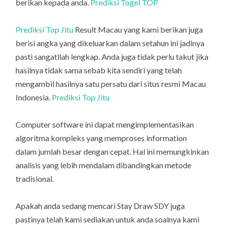
berikan kepada anda.
Prediksi Togel TOP
Prediksi Top Jitu
Result Macau yang kami berikan juga
berisi angka yang dikeluarkan dalam setahun ini jadinya
pasti sangatllah lengkap. Anda juga tidak perlu takut jika
hasilnya tidak sama sebab kita sendiri yang telah
mengambil hasilnya satu persatu dari situs resmi Macau
Indonesia.
Prediksi Top Jitu
Computer software ini dapat mengimplementasikan
algoritma kompleks yang memproses information
dalam jumlah besar dengan cepat. Hal ini memungkinkan
analisis yang lebih mendalam dibandingkan metode
tradisional.
Apakah anda sedang mencari Stay Draw SDY juga
pastinya telah kami sediakan untuk anda soalnya kami