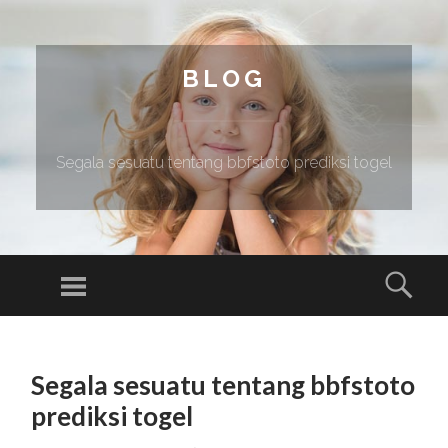
BLOG
Segala sesuatu tentang bbfstoto prediksi togel
Menu
Sear
SKIP TO CONTENT
Segala sesuatu tentang bbfstoto
prediksi togel