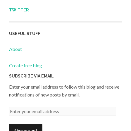
TWITTER
USEFUL STUFF
About
Create free blog
SUBSCRIBE VIA EMAIL
Enter your email address to follow this blog and receive
notifications of new posts by email.